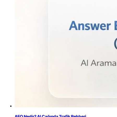
AEO Nedir? AI Çağında Trafik Rehberi