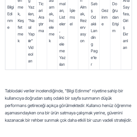
en
g 
asl
n 
Ana 
Tic
mal
Satı
Do
Bilgi 
me
Yaz
am
Alm
Say
ari 
arı, 
İşle
ş 
Gez
ğru
Edi
k, 
ıları, 
ak, 
ak, 
fası, 
Ara
List
ms
Od
inm
dan 
nm
Keş
"Na
İnc
Rez
Giri
ştır
eler
el
aklı 
e
Erişi
e
fet
sıl 
ele
erv
ş 
ma
, 
Lan
m
me
Yap
me
asy
Ekr
İnc
din
k
ılır" 
k
on
anl
ele
g 
Vid
arı
me 
Pag
eol
Yaz
e'le
arı
ıları
r
Tablodaki veriler incelendiğinde, "Bilgi Edinme" niyetine sahip bir 
kullanıcıya doğrudan satış odaklı bir sayfa sunmanın düşük 
performans getireceği açıkça görülmektedir. Kullanıcı henüz öğrenme 
aşamasındayken ona bir ürün satmaya çalışmak yerine, güvenini 
kazanacak bir rehber sunmak çok daha etkili bir uzun vadeli stratejidir.