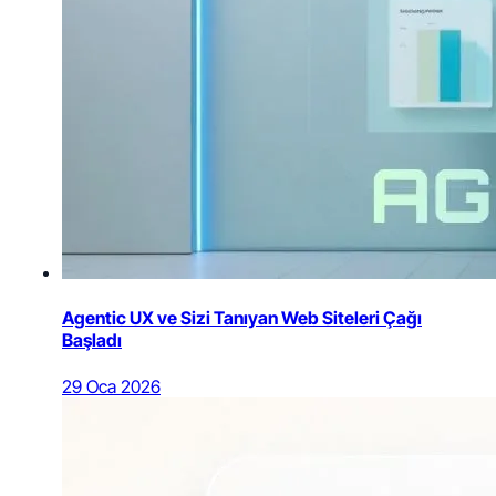
Agentic UX ve Sizi Tanıyan Web Siteleri Çağı
Başladı
29 Oca 2026