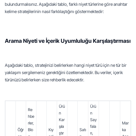
bulundurmalısınız. Aşağıdaki tablo, farklı niyet türlerine göre anahtar 
kelime stratejilerinin nasıl farklılaştığını göstermektedir:
Arama Niyeti ve İçerik Uyumluluğu Karşılaştırması
Aşağıdaki tablo, stratejinizi belirlerken hangi niyet türü için ne tür bir 
yaklaşım sergilemeniz gerektiğini özetlemektedir. Bu veriler, içerik 
türünüzü belirlerken size rehberlik edecektir.
Ürü
Ürü
Re
n 
n 
hbe
Kar
Say
rler, 
Mar
şıla
fala
Öğr
Blo
Kıy
Satı
ka 
ştır
rı, 