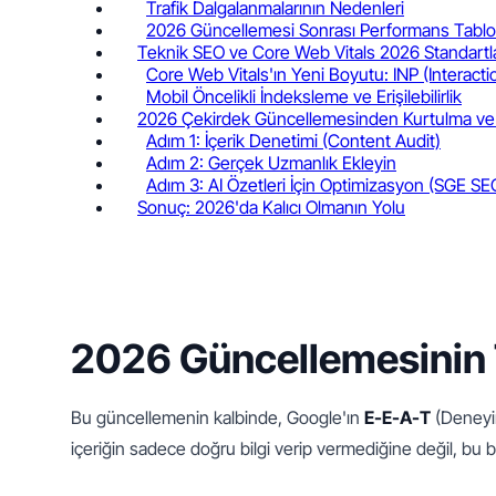
Trafik Dalgalanmalarının Nedenleri
2026 Güncellemesi Sonrası Performans Tabl
Teknik SEO ve Core Web Vitals 2026 Standartla
Core Web Vitals'ın Yeni Boyutu: INP (Interacti
Mobil Öncelikli İndeksleme ve Erişilebilirlik
2026 Çekirdek Güncellemesinden Kurtulma ve İy
Adım 1: İçerik Denetimi (Content Audit)
Adım 2: Gerçek Uzmanlık Ekleyin
Adım 3: AI Özetleri İçin Optimizasyon (SGE SE
Sonuç: 2026'da Kalıcı Olmanın Yolu
2026 Güncellemesinin T
Bu güncellemenin kalbinde, Google'ın 
E-E-A-T
 (Deneyim
içeriğin sadece doğru bilgi verip vermediğine değil, bu