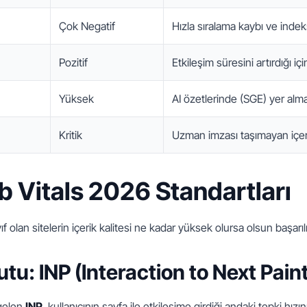
Çok Negatif
Hızla sıralama kaybı ve indek
Pozitif
Etkileşim süresini artırdığı içi
Yüksek
AI özetlerinde (SGE) yer alma 
Kritik
Uzman imzası taşımayan içer
 Vitals 2026 Standartları
olan sitelerin içerik kalitesi ne kadar yüksek olursa olsun başarılı
tu: INP (Interaction to Next Paint
gelen 
INP
, kullanıcının sayfa ile etkileşime girdiği andaki tepki hızın