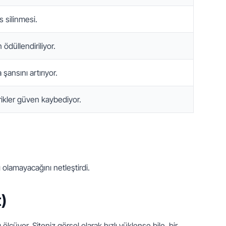
s silinmesi.
n ödüllendiriliyor.
şansını artırıyor.
ikler güven kaybediyor.
 olamayacağını netleştirdi.
)
ı ölçüyor. Siteniz görsel olarak hızlı yüklense bile, bir 