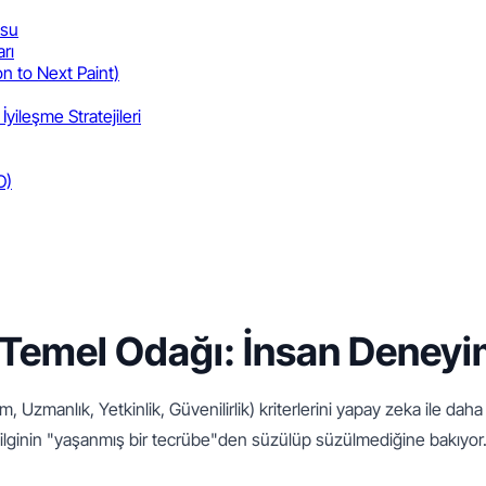
osu
rı
on to Next Paint)
ileşme Stratejileri
O)
emel Odağı: İnsan Deneyim
, Uzmanlık, Yetkinlik, Güvenilirlik) kriterlerini yapay zeka ile daha
 bilginin "yaşanmış bir tecrübe"den süzülüp süzülmediğine bakıyor