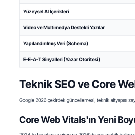
Yüzeysel AI İçerikleri
Video ve Multimedya Destekli Yazılar
Yapılandırılmış Veri (Schema)
E-E-A-T Sinyalleri (Yazar Otoritesi)
Teknik SEO ve Core Web
Google 2026 çekirdek güncellemesi, teknik altyapısı zayıf 
Core Web Vitals'ın Yeni Boyu
2024'te hayatımıza giren ve 2026'da ana metrik haline 