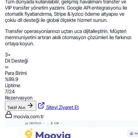
Tüm dünyada kullanılabilir, gelişmiş havalimanı transfer ve
VIP transfer yönetim yazılımı. Google API entegrasyonu ile
otomatik fiyatlandırma, Stripe & Iyzico ödeme altyapısı ve
çoklu dil desteği ile global ölçekte hizmet sunun.
Transfer operasyonlarınızı uçtan uca dijitalleştirin. Müşteri
memnuniyetini artıran akıllı otomasyon çözümleri ile farkınızı
ortaya koyun.
3+
Dil Desteği
∞
Para Birimi
%99.9
Uptime
7/24
Rezervasyon
Siteyi Ziyaret Et
Teklif Alın
moovia.com.tr